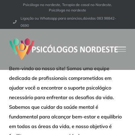
Ir
Psicólogo no nordeste, Terapia de casal no Nordeste,
Psicóloga no nordeste
para
Ligação ou Whatsapp para anúncios,dúvidas 083 98842-
o
0690
conteúdo
Bem-vindo ao nosso site! Somos uma equipe
dedicada de profissionais comprometidos em
ajudar você a encontrar o suporte psicológico
necessário para enfrentar os desafios da vida.
Sabemos que cuidar da saúde mental é
fundamental para alcançar bem-estar e equilíbrio
em todas as áreas da vida, e nosso objetivo é