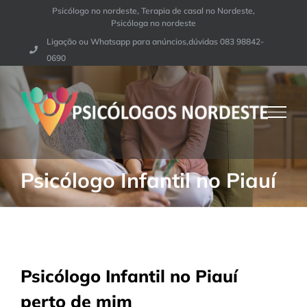
Ir
Psicólogo no nordeste, Terapia de casal no Nordeste,
Psicóloga no nordeste
para
Ligação ou Whatsapp para anúncios,dúvidas 083 98842-
o
0690
conteúdo
Psicólogo Infantil no Piauí
Psicólogo Infantil no Piauí
perto de mim