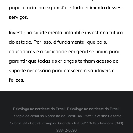
papel crucial na expansão e fortalecimento desses
serviços.
Investir na saúde mental infantil é investir no futuro
do estado. Por isso, é fundamental que pais,
educadores e a sociedade em geral se unam para
garantir que todas as crianças tenham acesso ao
suporte necessário para crescerem saudáveis e
felizes.
Psicóloga no nordeste do Brasil, Psicólogo no nordeste do Brasil,
Terapia de casal no Nordeste do Brasil, Av. Pref. Severino Bezerra
Cabral, 38 - Catolé, Campina Grande - PB, 58410-185 Telefone (083)
98842-0690